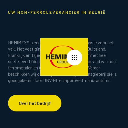
UW NON-FERROLEVERANCIER IN BELGIË
HEMIMEX® is een familiebedrijf met een passie voor het
vak. Met vestigingen in België, Nederland, Duitsland,
Frankrijk en Tsjechië kunnen wij u bedienen met heel
snelle levertijden door onze uitgebreide voorraad van non-
ferrometalen en technische kunststoffen. Verder
beschikken wij ook nog over een eigen bronsgieterij die is
goedgekeurd door DNV-GL en approved manufacturer.
Over het bedrijf