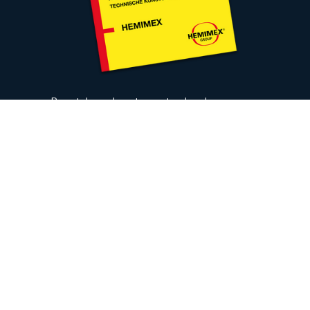
De catalogus bevat ons standaard
leveringsprogramma en gedetailleerde
technische informatie over de producten,
hun samenstelling en hun mechanische
waarden.
DOWNLOAD CATALOGUS